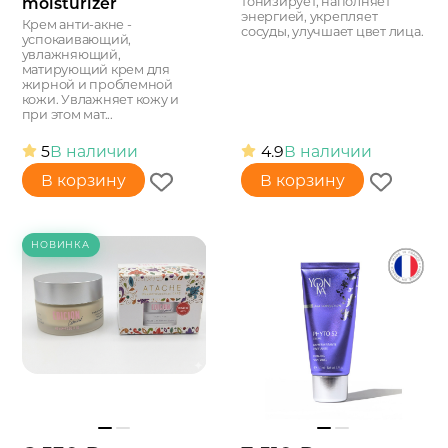
moisturizer
тонизирует, наполняет
энергией, укрепляет
Крем анти-акне -
сосуды, улучшает цвет лица.
успокаивающий,
увлажняющий,
матирующий крем для
жирной и проблемной
кожи. Увлажняет кожу и
при этом мат...
5
В наличии
4.9
В наличии
В корзину
В корзину
НОВИНКА