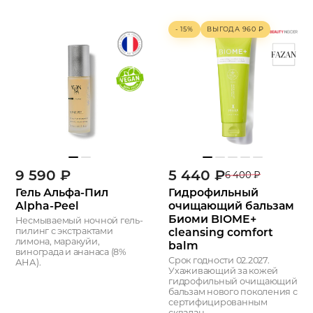
- 15%
ВЫГОДА
960
₽
9 590
₽
5 440
₽
6 400
₽
Гель Альфа-Пил
Гидрофильный
Alpha-Peel
очищающий бальзам
Биоми BIOME+
Несмываемый ночной гель-
cleansing comfort
пилинг с экстрактами
лимона, маракуйи,
balm
винограда и ананаса (8%
Срок годности 02.2027.
АНА).
Ухаживающий за кожей
гидрофильный очищающий
бальзам нового поколения с
сертифицированным
сквалан...