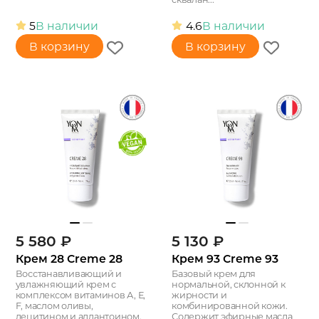
5
В наличии
4.6
В наличии
В корзину
В корзину
5 580
₽
5 130
₽
Крем 28 Creme 28
Крем 93 Creme 93
Восстанавливающий и
Базовый крем для
увлажняющий крем с
нормальной, склонной к
комплексом витаминов А, Е,
жирности и
F, маслом оливы,
комбинированной кожи.
лецитином и аллантоином.
Содержит эфирные масла