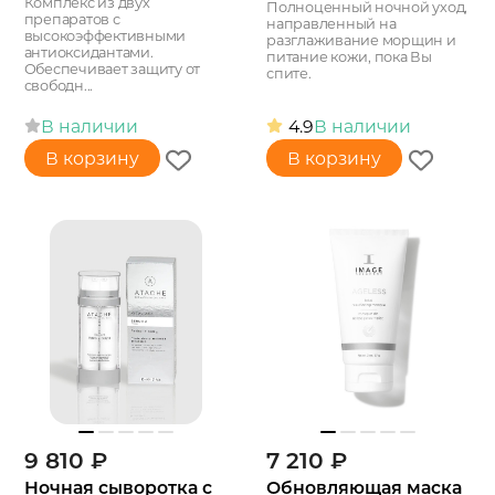
Комплекс из двух
Полноценный ночной уход,
препаратов с
направленный на
высокоэффективными
разглаживание морщин и
антиоксидантами.
питание кожи, пока Вы
Обеспечивает защиту от
спите.
свободн...
В наличии
4.9
В наличии
В корзину
В корзину
9 810
₽
7 210
₽
Ночная сыворотка с
Обновляющая маска