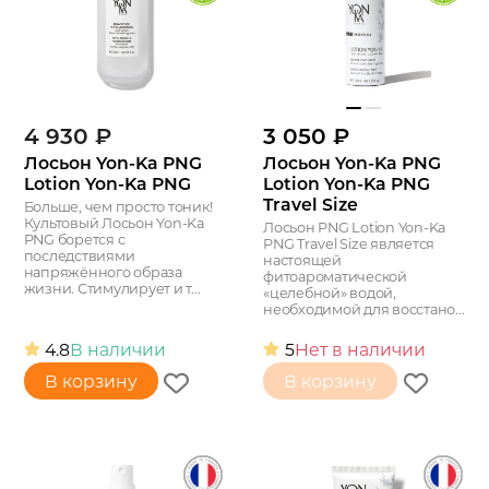
4 930
₽
3 050
₽
Лосьон Yon-Ka PNG
Лосьон Yon-Ka PNG
Lotion Yon-Ka PNG
Lotion Yon-Ka PNG
Travel Size
Больше, чем просто тоник!
Культовый Лосьон Yon-Ka
Лосьон PNG Lotion Yon-Ka
PNG борется с
PNG Travel Size является
последствиями
настоящей
напряжённого образа
фитоароматической
жизни. Стимулирует и т...
«целебной» водой,
необходимой для восстано...
4.8
В наличии
5
Нет в наличии
В корзину
В корзину