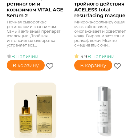
ретинолом и
тройного действия
коэнзимом VITAL AGE
AGELESS total
Serum 2
resurfacing masque
Ночная сыворотка с
Микро-эксфолиирующая
ретинолом и коэнзимом.
маска обновляет,
Самый активный препарат
омолаживает и осветляет
коллекции. Двойная
кожу. Выравнивает тон и
интенсивная сыворотка
рельеф кожи. Можно
устраняет воз...
смешивать с очи...
В наличии
4.9
В наличии
В корзину
В корзину