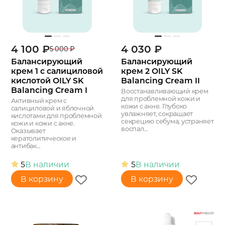
4 100
₽
4 030
₽
5 000
₽
Балансирующий
Балансирующий
крем 1 с салициловой
крем 2 OILY SK
кислотой OILY SK
Balancing Cream II
Balancing Cream I
Восстанавливающий крем
для проблемной кожи и
Активный крем с
кожи с акне. Глубоко
салициловой и яблочной
увлажняет, сокращает
кислотами для проблемной
секрецию себума, устраняет
кожи и кожи с акне.
воспал...
Оказывает
кератолитическое и
антибак...
5
В наличии
5
В наличии
В корзину
В корзину