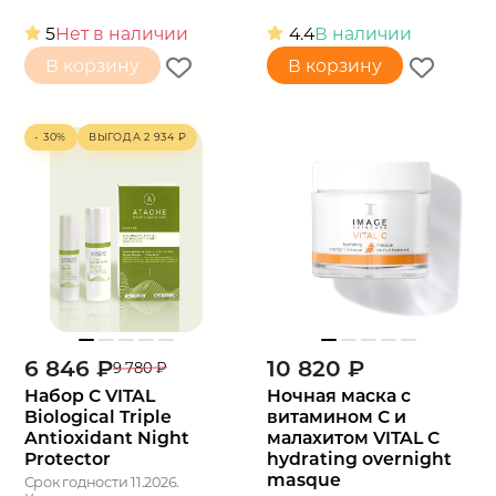
5
Нет в наличии
4.4
В наличии
В корзину
В корзину
- 30%
ВЫГОДА
2 934
₽
6 846
₽
10 820
₽
9 780
₽
Набор C VITAL
Ночная маска с
Biological Triple
витамином С и
Antioxidant Night
малахитом VITAL C
Protector
hydrating overnight
masque
Срок годности 11.2026.