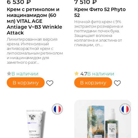
6 530
₽
7 510
₽
Крем с ретинолом и
Крем Фито 52 Phyto
ниацинамидом (60
52
мл) VITAL AGE
Ночной фито крем с 9%
Antiage V~B3 Wrinkle
экстрактом розмарина и
пептидами почек бука.
Attack
Защищает волокна
Лимитированная версия
коллагена и эластина от
крема. Интенсивный
гликации, сп...
антивозрастной крем с
липосомальным ретинолом
и ниацинамидом для
заметного разг...
В наличии
4.7
В наличии
В корзину
В корзину