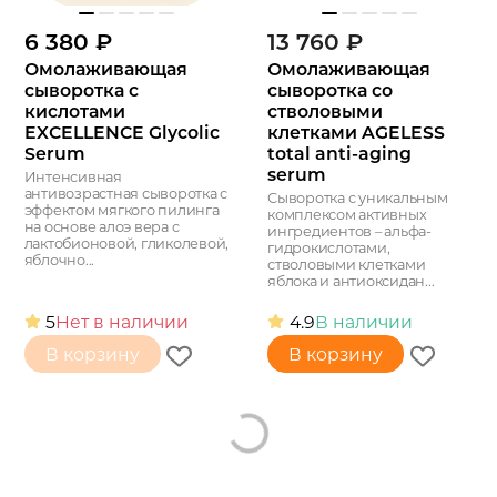
6 380
₽
13 760
₽
Омолаживающая
Омолаживающая
сыворотка с
сыворотка со
кислотами
стволовыми
EXCELLENCE Glycolic
клетками AGELESS
Serum
total anti-aging
serum
Интенсивная
антивозрастная сыворотка с
Сыворотка с уникальным
эффектом мягкого пилинга
комплексом активных
на основе алоэ вера с
ингредиентов – альфа-
лактобионовой, гликолевой,
гидрокислотами,
яблочно...
стволовыми клетками
яблока и антиоксидан...
5
Нет в наличии
4.9
В наличии
В корзину
В корзину
Loading...