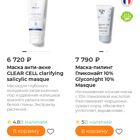
6 720
₽
7 790
₽
Маска анти-акне
Маска-пилинг
CLEAR CELL clarifying
Гликонайт 10%
salicylic masque
Glyconight 10%
Masque
Маска для глубокого
очищения загрязненных
Несмываемая ночная маска
пор и удаления излишков
с 10% гликолевой кислотой.
кожного сала на основе
Разглаживает морщинки,
белой глины. Экстракты
сужает поры, обновляет,
растений...
уплотняет, выравнивае...
4.8
В наличии
5
В наличии
В корзину
В корзину