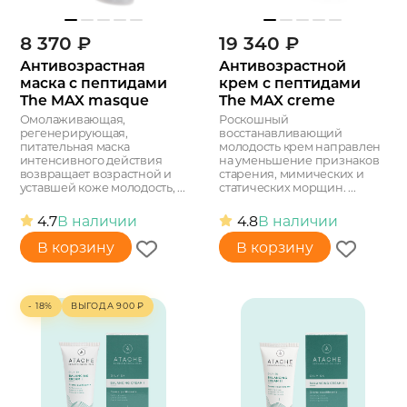
8 370
₽
19 340
₽
Антивозрастная
Антивозрастной
маска с пептидами
крем с пептидами
The MAX masque
The MAX creme
Омолаживающая,
Роскошный
регенерирующая,
восстанавливающий
питательная маска
молодость крем направлен
интенсивного действия
на уменьшение признаков
возвращает возрастной и
старения, мимических и
уставшей коже молодость, ...
статических морщин. ...
4.7
В наличии
4.8
В наличии
В корзину
В корзину
- 18%
ВЫГОДА
900
₽