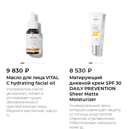
9 830
₽
8 530
₽
Масло для лица VITAL
Матирующий
C hydrating facial oil
дневной крем SPF 30
DAILY PREVENTION
Ультралегкое масло
Sheer Matte
увлажняет, питает и
успокаивает сухую,
Moisturizer
обезвоженную и
Универсальный крем,
чувствительную кожу.
который совмещает защиту
Моринга масличная, масло
от солнца, уход против
о...
старения и увлажнение.
Обеспечивает матовость
кожи д...