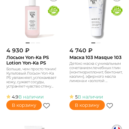
4 930
₽
4 740
₽
Лосьон Yon-Ka PS
Маска 103 Masque 103
Lotion Yon-Ka PS
Детокс-маска с уникальным
сочетанием лечебных глин
Больше, чем просто тоник!
(монтмориллонит, бентонит,
Культовый Лосьон Yon-Ka
каолин), эфирного масла
PS увлажняет, успокаивает
лимона и «золотой ...
кожу, сужает сосуды,
устраняет чувство стяну...
4.9
В наличии
5
В наличии
В корзину
В корзину