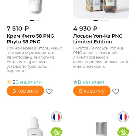
7 510
₽
4 930
₽
Крем Фито 58 PNG
Лосьон Yon-Ka PNG
Phyto 58 PNG
Limited Edition
Ночной крем Фито 58 PNG c
Культовый лосьон Yon-Ka
экстрактом розмарина и
PNG из эксклюзивной,
Квинтэссенцией Yon-Ka.
лимитированной
Устраняет признаки
коллекции для нормальной
усталости, тусклость,
и жирной кожи.
выравни...
5
В наличии
В наличии
В корзину
В корзину