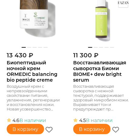
13 430
₽
11 300
₽
Биопептидный
Восстанавливающая
ночной крем
сыворотка Биоми
ORMEDIC balancing
BIOME+ dew bright
bio peptide creme
serum
Воздушный крем с
Восстанавливающая
непревзойденными
сыворотка с нежной
свойствами питания,
текстурой, поддерживает
увлажнения, регенерации
здоровый микробиом кожи.
и восстановления кожи.
Выравнивает тон и
Новая усовершенство...
предупреждает пр...
4.6
В наличии
4.5
В наличии
В корзину
В корзину