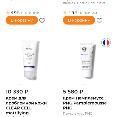
лайма и иланг-иланг, вит...
4.9
В наличии
4.9
В наличии
В корзину
В корзину
10 330
₽
5 580
₽
Крем для
Крем Памплемусс
проблемной кожи
PNG Pamplemousse
CLEAR CELL
PNG
mattifying
Памплемусс PNG