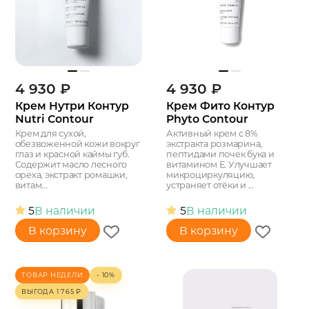
4 930
₽
4 930
₽
Крем Нутри Контур
Крем Фито Контур
Nutri Contour
Phyto Contour
Крем для сухой,
Активный крем c 8%
обезвоженной кожи вокруг
экстракта розмарина,
глаз и красной каймы губ.
пептидами почек бука и
Содержит масло лесного
витамином Е. Улучшает
ореха, экстракт ромашки,
микроциркуляцию,
витам...
устраняет отёки и ...
5
В наличии
5
В наличии
В корзину
В корзину
ТОВАР НЕДЕЛИ
- 10%
ВЫГОДА
1 765
₽