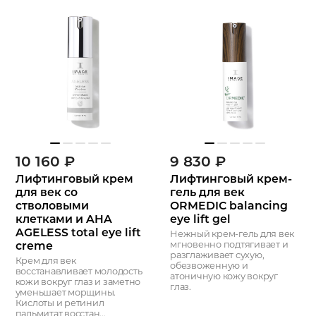
10 160
₽
9 830
₽
Лифтинговый крем
Лифтинговый крем-
для век со
гель для век
стволовыми
ORMEDIC balancing
клетками и AHA
eye lift gel
AGELESS total eye lift
Нежный крем-гель для век
creme
мгновенно подтягивает и
разглаживает сухую,
Крем для век
обезвоженную и
восстанавливает молодость
атоничную кожу вокруг
кожи вокруг глаз и заметно
глаз.
уменьшает морщины.
Кислоты и ретинил
пальмитат восстан...