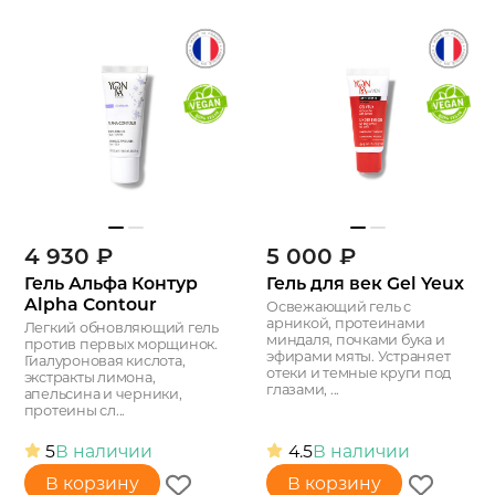
4 930
₽
5 000
₽
Гель Альфа Контур
Гель для век Gel Yeux
Alpha Contour
Освежающий гель с
арникой, протеинами
Легкий обновляющий гель
миндаля, почками бука и
против первых морщинок.
эфирами мяты. Устраняет
Гиалуроновая кислота,
отеки и темные круги под
экстракты лимона,
глазами, ...
апельсина и черники,
протеины сл...
5
В наличии
4.5
В наличии
В корзину
В корзину