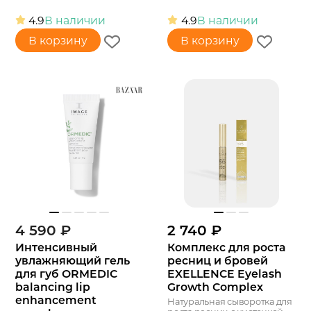
4.9
В наличии
4.9
В наличии
В корзину
В корзину
4 590
₽
2 740
₽
Интенсивный
Комплекс для роста
увлажняющий гель
ресниц и бровей
для губ ORMEDIC
EXELLENCE Eyelash
balancing lip
Growth Complex
enhancement
Натуральная сыворотка для