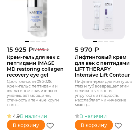
15 925
₽
5 970
₽
17 690
₽
Крем-гель для век с
Лифтинговый крем
пептидами IMAGE
для век с пептидами
MD restoring collagen
LIFT THERAPY
recovery eye gel
Intensive Lift Contour
Срок годности 09.2028.
Лифтинг-крем для контуров
Крем-гель с пептидами и
глаз и губ возвращает этим
коллагеном значительно
деликатным зонам
уменьшает морщины,
упругость и гладкость.
отечность и темные круги
Расслабляет мимические
под г...
мышц...
4.9
В наличии
В наличии
В корзину
В корзину