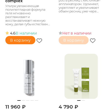
complex
роста ресниц с кисточкой-
аппликатором. Удлиняет,
Ультра увлажняющая
укрепляет и увеличивает
полипептидная формула
объем ресниц уже чере...
геля мгновенно
разглаживает и
восстанавливает нежную
кожу, делая губы естествен...
4.6
В наличии
Нет в наличии
В корзину
В корзину
11 960
₽
4 790
₽