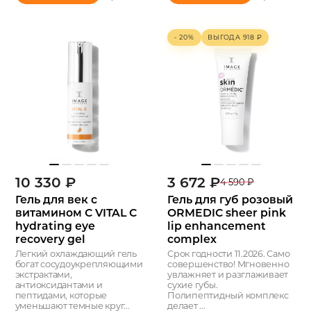
- 20%
ВЫГОДА
918
₽
10 330
₽
3 672
₽
4 590
₽
Гель для век с
Гель для губ розовый
витамином С VITAL C
ORMEDIC sheer pink
hydrating eye
lip enhancement
recovery gel
complex
Легкий охлаждающий гель
Срок годности 11.2026. Само
богат сосудоукрепляющими
совершенство! Мгновенно
экстрактами,
увлажняет и разглаживает
антиоксидантами и
сухие губы.
пептидами, которые
Полипептидный комплекс
уменьшают темные круг...
делает ...