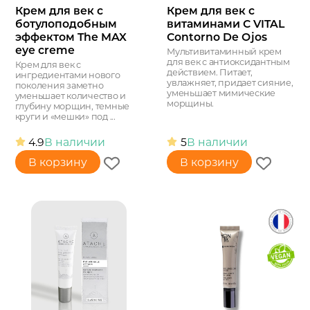
Крем для век с
Крем для век с
ботулоподобным
витаминами C VITAL
эффектом The MAX
Contorno De Ojos
eye creme
Мультивитаминный крем
для век с антиоксидантным
Крем для век с
действием. Питает,
ингредиентами нового
увлажняет, придает сияние,
поколения заметно
уменьшает мимические
уменьшает количество и
морщины.
глубину морщин, темные
круги и «мешки» под ...
4.9
В наличии
5
В наличии
В корзину
В корзину