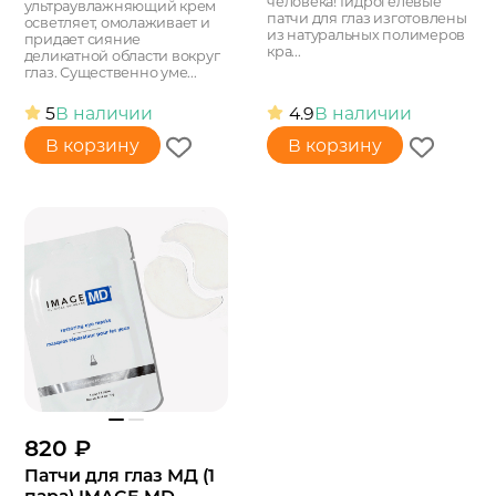
человека! Гидрогелевые
ультраувлажняющий крем
патчи для глаз изготовлены
осветляет, омолаживает и
из натуральных полимеров
придает сияние
кра...
деликатной области вокруг
глаз. Существенно уме...
5
В наличии
4.9
В наличии
В корзину
В корзину
820
₽
Патчи для глаз МД (1