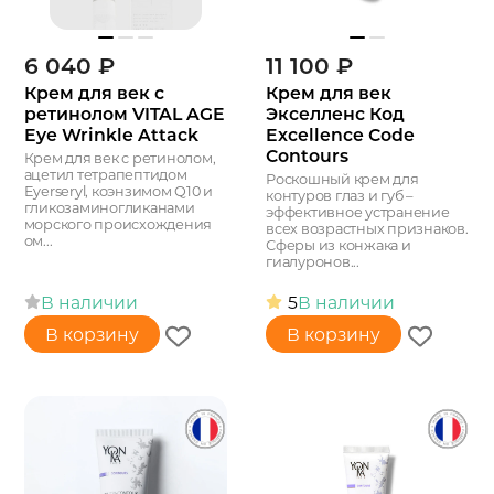
6 040
₽
11 100
₽
Крем для век с
Крем для век
ретинолом VITAL AGE
Экселленс Код
Eye Wrinkle Attack
Excellence Code
Contours
Крем для век с ретинолом,
ацетил тетрапептидом
Роскошный крем для
Eyerseryl, коэнзимом Q10 и
контуров глаз и губ –
гликозаминогликанами
эффективное устранение
морского происхождения
всех возрастных признаков.
ом...
Сферы из конжака и
гиалуронов...
В наличии
5
В наличии
В корзину
В корзину