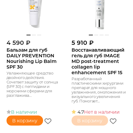
4 590
₽
5 910
₽
Бальзам для губ
Восстанавливающий
DAILY PREVENTION
гель для губ IMAGE
Nourishing Lip Balm
MD post-treatment
SPF 30
collagen lip
enhancement SPF 15
Увлажняющее средство
двойного действия.
Разработанный
Сочетает защиту от солнца
пластическими хирургами
(SPF 30) с пептидами и
препарат для мощного
морскими сферами для
увлажнения, омоложения и
разглажива...
визуального увеличения
губ. Помогает...
В наличии
4.7
Нет в наличии
В корзину
В корзину