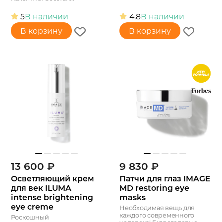
5
В наличии
4.8
В наличии
В корзину
В корзину
13 600
₽
9 830
₽
Осветляющий крем
Патчи для глаз IMAGE
для век ILUMA
MD restoring eye
intense brightening
masks
eye creme
Необходимая вещь для
каждого современного
Роскошный