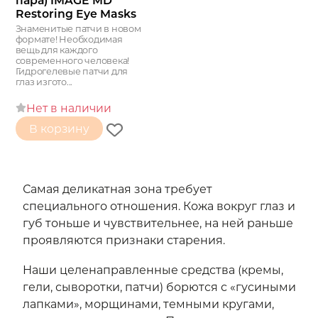
пара) IMAGE MD
Restoring Eye Masks
Знаменитые патчи в новом
формате! Необходимая
вещь для каждого
современного человека!
Гидрогелевые патчи для
глаз изгото...
Нет в наличии
В корзину
Самая деликатная зона требует
специального отношения. Кожа вокруг глаз и
губ тоньше и чувствительнее, на ней раньше
проявляются признаки старения.
Наши целенаправленные средства (кремы,
гели, сыворотки, патчи) борются с «гусиными
лапками», морщинами, темными кругами,