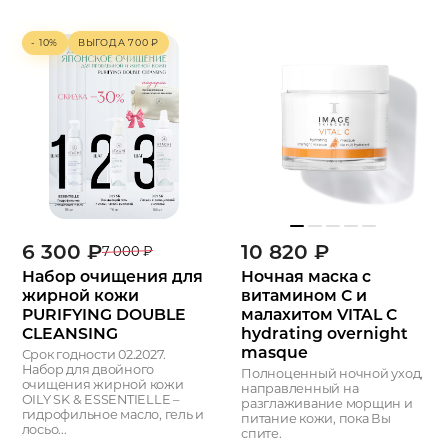
- 10%
ВЫГОДА
700
₽
6 300
₽
10 820
₽
7 000
₽
Набор очищения для
Ночная маска с
жирной кожи
витамином С и
PURIFYING DOUBLE
малахитом VITAL C
CLEANSING
hydrating overnight
masque
Срок годности 02.2027.
Набор для двойного
Полноценный ночной уход,
очищения жирной кожи
направленный на
OILY SK & ESSENTIELLE –
разглаживание морщин и
гидрофильное масло, гель и
питание кожи, пока Вы
лосьо...
спите.