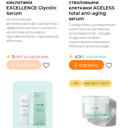
кислотами
стволовыми
EXCELLENCE Glycolic
клетками AGELESS
Serum
total anti-aging
serum
Интенсивная
антивозрастная сыворотка с
Сыворотка с уникальным
эффектом мягкого пилинга
комплексом активных
на основе алоэ вера с
ингредиентов – альфа-
лактобионовой, гликолевой,
гидрокислотами,
яблочно...
стволовыми клетками
яблока и антиоксидан...
5
Нет в наличии
4.9
В наличии
В корзину
В корзину
- 15%
ВЫГОДА
1 352
₽