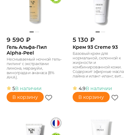
9 590
₽
5 130
₽
Гель Альфа-Пил
Крем 93 Creme 93
Alpha-Peel
Базовый крем для
нормальной, склонной к
Несмываемый ночной гель-
жирности и
пилинг с экстрактами
комбинированной кожи.
лимона, маракуйи,
Содержит эфирные масла
винограда и ананаса (8%
лайма и иланг-иланг, вит...
АНА).
5
В наличии
4.9
В наличии
В корзину
В корзину