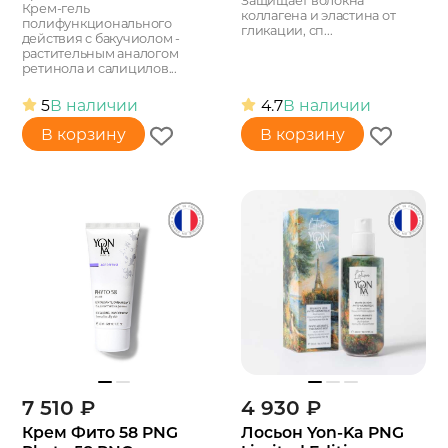
Защищает волокна
Крем-гель
коллагена и эластина от
полифункционального
гликации, сп...
действия с бакучиолом -
растительным аналогом
ретинола и салицилов...
5
В наличии
4.7
В наличии
В корзину
В корзину
7 510
₽
4 930
₽
Крем Фито 58 PNG
Лосьон Yon-Ka PNG