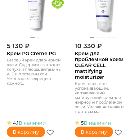
5 130
₽
10 330
₽
Крем PG Creme PG
Крем для
проблемной кожи
Базовый крем для жирной
CLEAR CELL
кожи. Содержит экстракты
лопуха и плюща, витамины
mattifying
А, E и протеины сои.
moisturizer
Уменьшает секрецию
кожног...
Крем анти-акне -
успокаивающий,
увлажняющий,
матирующий крем для
жирной и проблемной
кожи. Увлажняет кожу и
при этом мат...
4.1
В наличии
5
В наличии
В корзину
В корзину