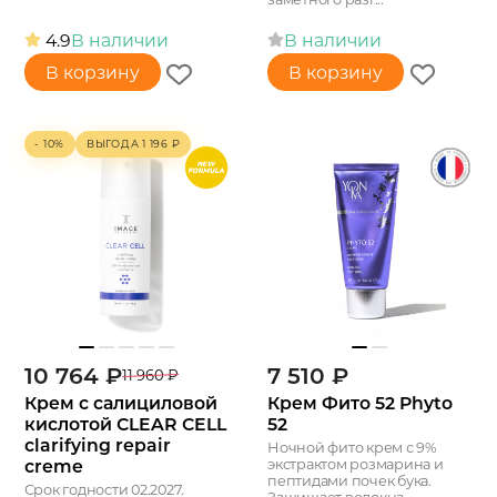
4.9
В наличии
В наличии
В корзину
В корзину
- 10%
ВЫГОДА
1 196
₽
10 764
₽
7 510
₽
11 960
₽
Крем с салициловой
Крем Фито 52 Phyto
кислотой CLEAR CELL
52
clarifying repair
Ночной фито крем с 9%
creme
экстрактом розмарина и
пептидами почек бука.
Срок годности 02.2027.