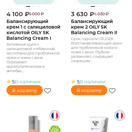
4 100
₽
3 630
₽
5 000
₽
4 030
₽
Балансирующий
Балансирующий
крем 1 с салициловой
крем 2 OILY SK
кислотой OILY SK
Balancing Cream II
Balancing Cream I
Срок годности 03.2028.
Восстанавливающий крем
Активный крем с
для проблемной кожи и
салициловой и яблочной
кожи с акне. Глубоко
кислотами для проблемной
увлажняет, сокращает
кожи и кожи с акне.
секрецию ...
Оказывает
кератолитическое и
антибак...
5
В наличии
5
В наличии
В корзину
В корзину