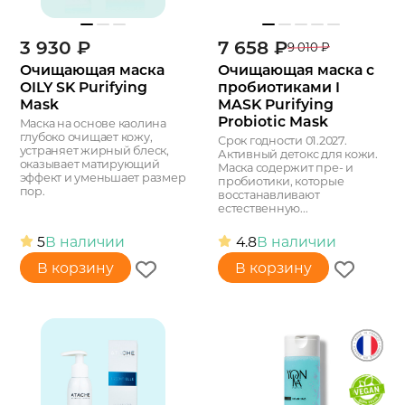
3 930
₽
7 658
₽
9 010
₽
Очищающая маска
Очищающая маска с
OILY SK Purifying
пробиотиками I
Mask
MASK Purifying
Probiotic Mask
Маска на основе каолина
глубоко очищает кожу,
Срок годности 01.2027.
устраняет жирный блеск,
Активный детокс для кожи.
оказывает матирующий
Маска содержит пре- и
эффект и уменьшает размер
пробиотики, которые
пор.
восстанавливают
естественную...
5
В наличии
4.8
В наличии
В корзину
В корзину