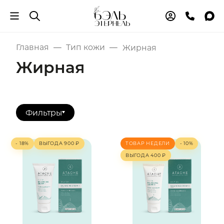
Главная
Тип кожи
Жирная
Жирная
Фильтры
- 18%
ВЫГОДА
900
₽
ТОВАР НЕДЕЛИ
- 10%
ВЫГОДА
400
₽