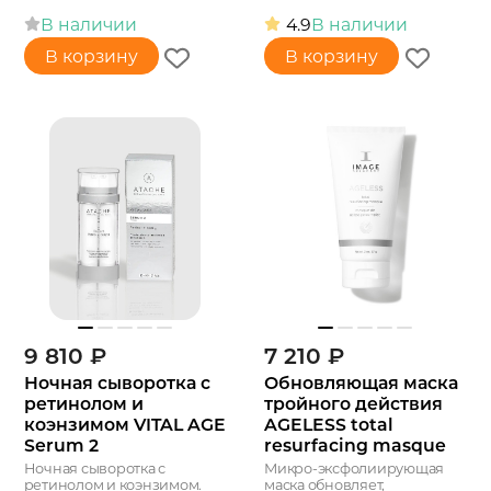
В наличии
4.9
В наличии
В корзину
В корзину
9 810
₽
7 210
₽
Ночная сыворотка с
Обновляющая маска
ретинолом и
тройного действия
коэнзимом VITAL AGE
AGELESS total
Serum 2
resurfacing masque
Ночная сыворотка с
Микро-эксфолиирующая
ретинолом и коэнзимом.
маска обновляет,