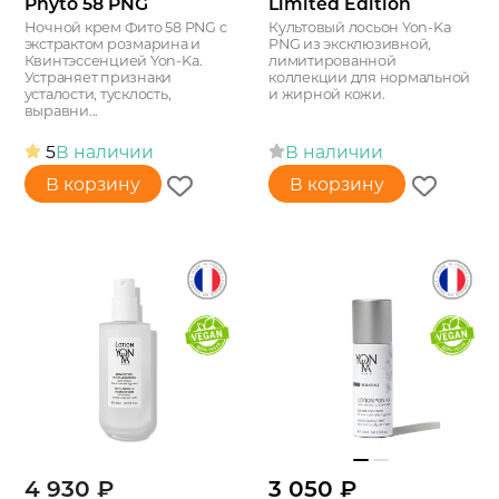
Phyto 58 PNG
Limited Edition
Ночной крем Фито 58 PNG c
Культовый лосьон Yon-Ka
экстрактом розмарина и
PNG из эксклюзивной,
Квинтэссенцией Yon-Ka.
лимитированной
Устраняет признаки
коллекции для нормальной
усталости, тусклость,
и жирной кожи.
выравни...
5
В наличии
В наличии
В корзину
В корзину
4 930
₽
3 050
₽