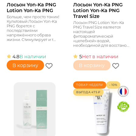
Лосьон Yon-Ka PNG
Лосьон Yon-Ka PNG
Lotion Yon-Ka PNG
Lotion Yon-Ka PNG
Travel Size
Больше, чем просто тоник!
Культовый Лосьон Yon-Ka
Лосьон PNG Lotion Yon-Ka
PNG борется с
PNG Travel Size является
последствиями
настоящей
напряжённого образа
фитоароматической
жизни. Стимулирует и т...
«целебной» водой,
необходимой для восстано...
4.8
В наличии
5
Нет в наличии
В корзину
В корзину
ТОВАР НЕДЕЛИ
- 10%
ВЫГОДА
475
₽