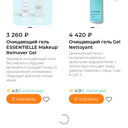
3 260
₽
4 420
₽
Очищающий гель
Очищающий гель Gel
ESSENTIELLE Makeup
Nettoyant
Remover Gel
Деликатный гель с
экстрактом ириса и
Базовый очищающий гель
красными водорослями с
без масел и отдушек
легкостью очищает кожу,
деликатно очищает кожу от
удаляет макияж с лица, глаз
загрязнений и макияжа.
и губ. У...
Подходит для всех типов
кожи.
4.5
В наличии
4.9
В наличии
В корзину
В корзину
Loading...