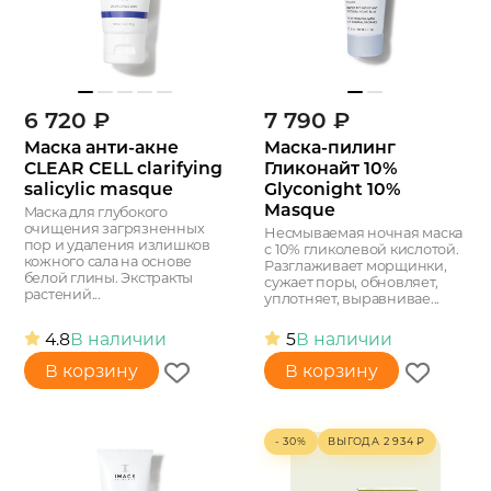
6 720
₽
7 790
₽
Маска анти-акне
Маска-пилинг
CLEAR CELL clarifying
Гликонайт 10%
salicylic masque
Glyconight 10%
Masque
Маска для глубокого
очищения загрязненных
Несмываемая ночная маска
пор и удаления излишков
с 10% гликолевой кислотой.
кожного сала на основе
Разглаживает морщинки,
белой глины. Экстракты
сужает поры, обновляет,
растений...
уплотняет, выравнивае...
4.8
В наличии
5
В наличии
В корзину
В корзину
- 30%
ВЫГОДА
2 934
₽