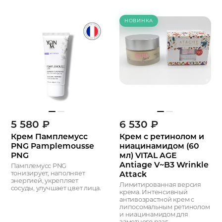
НОВИНКА
5 580
₽
6 530
₽
Крем Памплемусс
Крем с ретинолом и
PNG Pamplemousse
ниацинамидом (60
PNG
мл) VITAL AGE
Antiage V~B3 Wrinkle
Памплемусс PNG
Attack
тонизирует, наполняет
энергией, укрепляет
Лимитированная версия
сосуды, улучшает цвет лица.
крема. Интенсивный
антивозрастной крем с
липосомальным ретинолом
и ниацинамидом для
заметного разг...