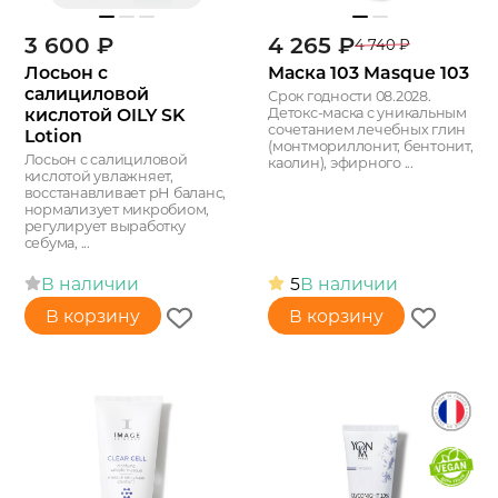
3 600
₽
4 265
₽
4 740
₽
Лосьон с
Маска 103 Masque 103
салициловой
Срок годности 08.2028.
кислотой OILY SK
Детокс-маска с уникальным
сочетанием лечебных глин
Lotion
(монтмориллонит, бентонит,
Лосьон с салициловой
каолин), эфирного ...
кислотой увлажняет,
восстанавливает рН баланс,
нормализует микробиом,
регулирует выработку
себума, ...
В наличии
5
В наличии
В корзину
В корзину