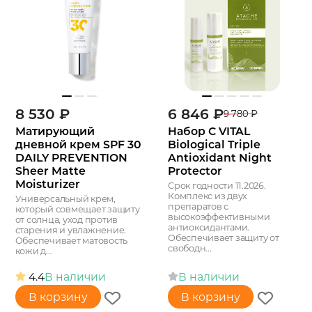
8 530
₽
6 846
₽
9 780
₽
Матирующий
Набор C VITAL
дневной крем SPF 30
Biological Triple
DAILY PREVENTION
Antioxidant Night
Sheer Matte
Protector
Moisturizer
Срок годности 11.2026.
Комплекс из двух
Универсальный крем,
препаратов с
который совмещает защиту
высокоэффективными
от солнца, уход против
антиоксидантами.
старения и увлажнение.
Обеспечивает защиту от
Обеспечивает матовость
свободн...
кожи д...
4.4
В наличии
В наличии
В корзину
В корзину