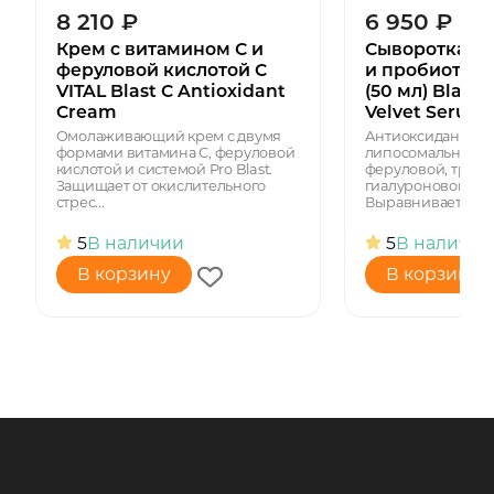
8 210
₽
6 950
₽
Крем с витамином С и
Сыворотка с 
феруловой кислотой C
и пробиотика
VITAL Blast C Antioxidant
(50 мл) Blast 
Cream
Velvet Serum
Омолаживающий крем с двумя
Антиоксидантная 
формами витамина С, феруловой
липосомальным в
кислотой и системой Pro Blast.
феруловой, тране
Защищает от окислительного
гиалуроновой кис
стрес...
Выравнивает то...
5
В наличии
5
В наличии
В корзину
В корзину