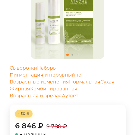
Сыворотки
Наборы
Пигментация и неровный тон
Возрастные изменения
Нормальная
Сухая
Жирная
Комбинированная
Возрастная и зрелая
Аутлет
- 30 %
6 846
₽
9 780
₽
В наличии