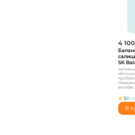
4 100
Балан
салиц
SK Bal
Активны
яблочно
проблем
Оказыва
антибак..
5
В 
В к