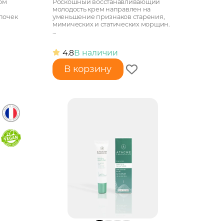
ом
Роскошный восстанавливающий
молодость крем направлен на
почек
уменьшение признаков старения,
мимических и статических морщин.
...
4.8
В наличии
В корзину