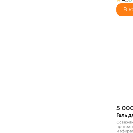
В к
5 00
Гель д
Освежаю
протеин
и эфирам