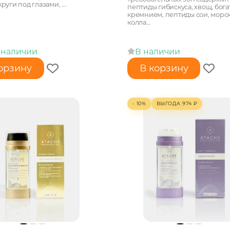
руги под глазами, ...
пептиды гибискуса, хвощ, бог
кремнием, пептиды сои, морс
колла...
 наличии
В наличии
орзину
В корзину
- 10%
ВЫГОДА
974
₽