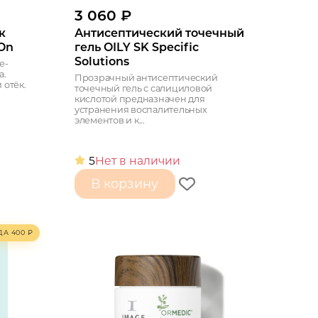
3 060
₽
к
Антисептический точечный
 On
гель OILY SK Specific
Solutions
е-
а.
Прозрачный антисептический
 отёк.
точечный гель с салициловой
кислотой предназначен для
устранения воспалительных
элементов и к...
5
Нет в наличии
В корзину
ДА
400
₽