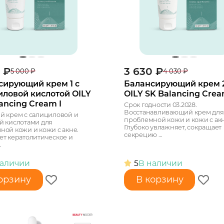
₽
3 630
₽
5 000
₽
4 030
₽
сирующий крем 1 с
Балансирующий крем 
иловой кислотой OILY
OILY SK Balancing Crea
ancing Cream I
Срок годности 03.2028.
Восстанавливающий крем для
й крем с салициловой и
проблемной кожи и кожи с акн
й кислотами для
Глубоко увлажняет, сокращает
ной кожи и кожи с акне.
секрецию ...
ет кератолитическое и
.
наличии
5
В наличии
орзину
В корзину