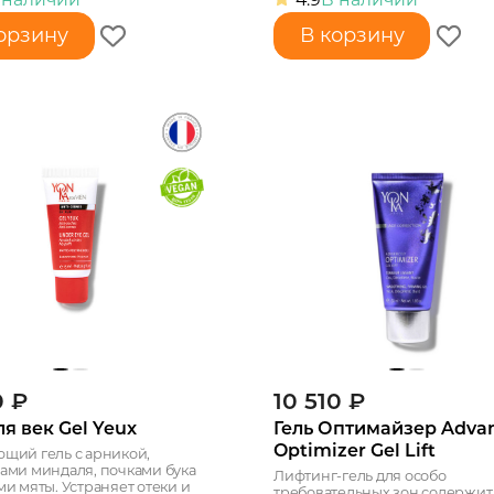
орзину
В корзину
0
₽
10 510
₽
ля век Gel Yeux
Гель Оптимайзер Adva
Optimizer Gel Lift
щий гель с арникой,
ами миндаля, почками бука
Лифтинг-гель для особо
и мяты. Устраняет отеки и
требовательных зон содержит