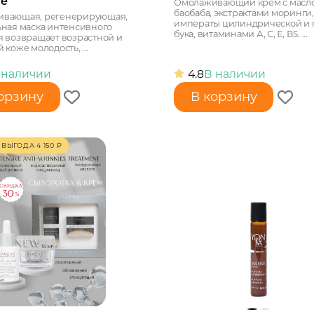
e
Омолаживающий крем с масл
баобаба, экстрактами моринги,
вающая, регенерирующая,
императы цилиндрической и 
ьная маска интенсивного
бука, витаминами А, С, Е, В5. ...
я возвращает возрастной и
 коже молодость, ...
 наличии
4.8
В наличии
орзину
В корзину
ВЫГОДА
4 150
₽