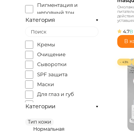
masqu
Пигментация и
Омолажи
питател
неровный тон
действи
Категория
уставшей
Возрастные
изменения
4.7
В
Лифтинг
В к
Кремы
Акне, постакне
Очищение
Кератоз
- 43%
Сыворотки
Высыпания и
SPF защита
воспаления
Маски
Обезвоженная
Для глаз и губ
Купероз и розацеа
Тоники и спреи
Отёки и тёмные круги
Категории
Эксфолиация
Тип кожи
Специализированные
Нормальная
препараты