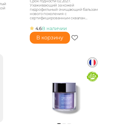
Срок годности 02.2027.
атый
Ухаживающий за кожей
кой
гидрофильный очищающий бальзам
нового поколения с
сертифицированным сквалан...
4.6
В наличии
В корзину