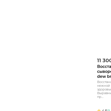
11 30
Восст
сывор
dew br
Восстан
нежной 
здоровы
Выравни
пр...
4.5
В