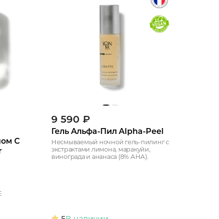
9 590
₽
Гель Альфа-Пил Alpha-Peel
ном С
Несмываемый ночной гель-пилинг с
экстрактами лимона, маракуйи,
r
винограда и ананаса (8% АНА).
Е
5
В наличии