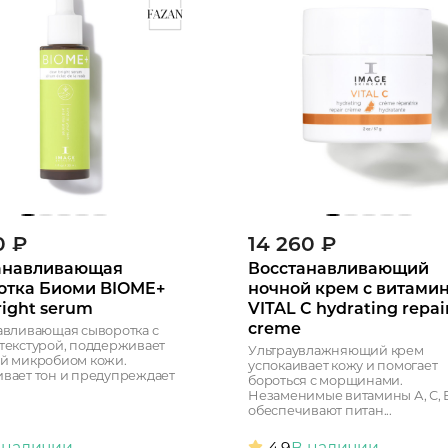
0
₽
14 260
₽
анавливающая
Восстанавливающий
отка Биоми BIOME+
ночной крем с витами
ight serum
VITAL C hydrating repai
creme
авливающая сыворотка с
текстурой, поддерживает
Ультраувлажняющий крем
й микробиом кожи.
успокаивает кожу и помогает
вает тон и предупреждает
бороться с морщинами.
Незаменимые витамины А, С, 
обеспечивают питан...
 наличии
4.9
В наличии