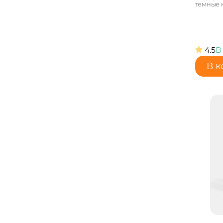
темные к
4.5
В
В к