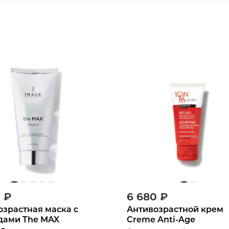
0
₽
6 680
₽
озрастная маска с
Антивозрастной крем
дами The MAX
Creme Anti-Age