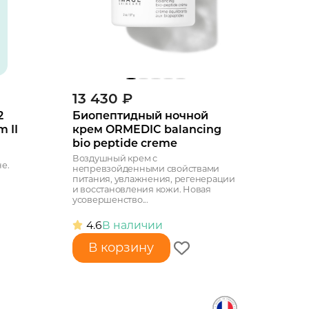
13 430
₽
2
Биопептидный ночной
m II
крем ORMEDIC balancing
bio peptide creme
Воздушный крем с
е.
непревзойденными свойствами
питания, увлажнения, регенерации
и восстановления кожи. Новая
усовершенство...
4.6
В наличии
В корзину