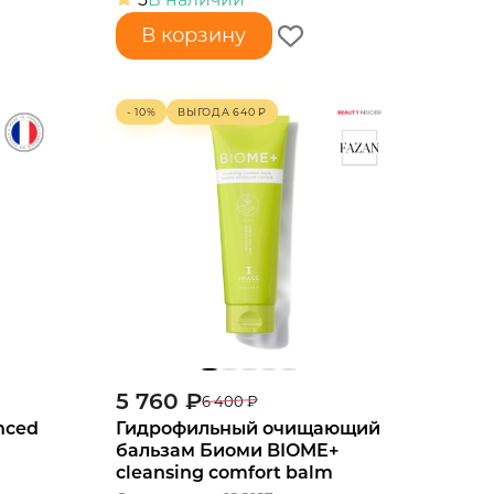
В корзину
- 10%
ВЫГОДА
640
₽
5 760
₽
6 400
₽
nced
Гидрофильный очищающий
бальзам Биоми BIOME+
cleansing comfort balm