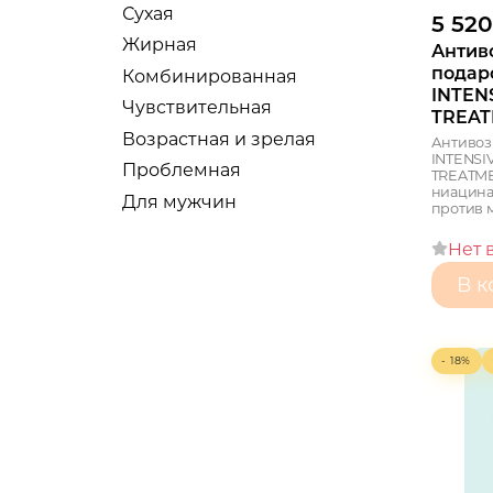
Сухая
5 520
Тревел-сайзы
Жирная
Антив
Наборы
подар
Комбинированная
INTEN
Для мужчин
Чувствительная
TREA
С тоном
Возрастная и зрелая
Антивоз
INTENSI
Проблемная
TREATME
ниацина
Для мужчин
против м
Нет 
В к
- 18%