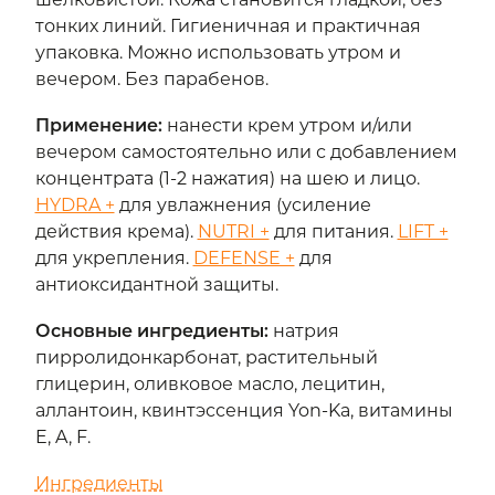
тонких линий. Гигиеничная и практичная
упаковка. Можно использовать утром и
вечером. Без парабенов.
Применение
:
нанести крем утром и/или
вечером самостоятельно или с добавлением
концентрата (1-2 нажатия) на шею и лицо.
HYDRA +
для увлажнения (усиление
действия крема).
NUTRI +
для питания.
LIFT +
для укрепления.
DEFENSE +
для
антиоксидантной защиты.
Основные ингредиенты
:
натрия
пирролидонкарбонат, растительный
глицерин, оливковое масло, лецитин,
аллантоин, квинтэссенция Yon-Ka, витамины
E, A, F.
Ингредиенты