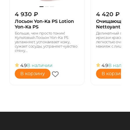
4 930
₽
4 420
₽
Лосьон Yon-Ka PS Lotion
Очищающий г
Yon-Ka PS
Nettoyant
Больше, чем просто тоник!
Деликатный гель 
Культовый Лосьон Yon-Ka PS
ириса и красным
увлажняет, успокаивает кожу,
легкостью очищае
сужает сосуды, устраняет чувство
макияж с лица, глаз
стяну...
4.9
В наличии
4.9
В налич
В корзину
В корзину