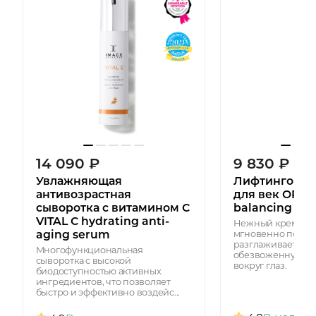
14 090
₽
9 830
₽
Увлажняющая
Лифтинговый
антивозрастная
для век ORM
сыворотка с витамином С
balancing eye 
VITAL C hydrating anti-
Нежный крем-гель
aging serum
мгновенно подтяг
разглаживает сух
Многофункциональная
обезвоженную и 
сыворотка с высокой
вокруг глаз.
биодоступностью активных
ингредиентов, что позволяет
быстро и эффективно воздейс...