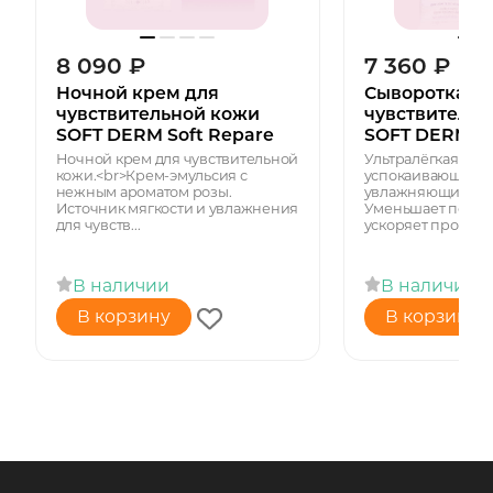
8 090
₽
7 360
₽
Ночной крем для
Сыворотка дл
чувствительной кожи
чувствительн
SOFT DERM Soft Repare
SOFT DERM So
Ночной крем для чувствительной
Ультралёгкая сыв
кожи.<br>Крем-эмульсия с
успокаивающим, 
нежным ароматом розы.
увлажняющим де
Источник мягкости и увлажнения
Уменьшает покра
для чувств...
ускоряет процес...
В наличии
В наличии
В корзину
В корзину