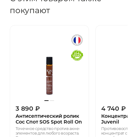
покупают
3 890
₽
4 740
₽
Антисептический ролик
Концентрат 
Сос Спот SOS Spot Roll On
Juvenil
Точечное средство против акне-
Противовоспали
элементов для любого возраста.
концентрат с мя