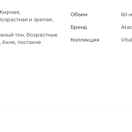
 Жирная,
Объем
60 
озрастная и зрелая,
Бренд
Ata
вный тон, Возрастные
Коллекция
Vita
 Акне, постакне