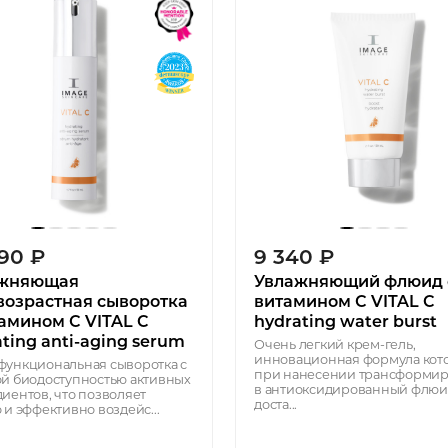
090
₽
9 340
₽
жняющая
Увлажняющий флюид 
возрастная сыворотка
витамином С VITAL C
тамином С VITAL C
hydrating water burst
ting anti-aging serum
Очень легкий крем-гель,
инновационная формула кот
ункциональная сыворотка с
при нанесении трансформир
й биодоступностью активных
в антиоксидированный флюи
иентов, что позволяет
доста...
 и эффективно воздейс...