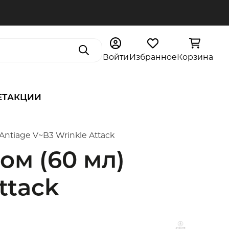
Поиск
Войти
Избранное
Корзина
ЕТ
АКЦИИ
ntiage V~B3 Wrinkle Attack
м (60 мл)
ttack