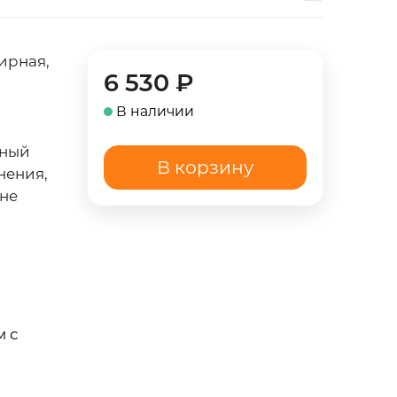
ирная,
6 530
₽
В наличии
вный
В корзину
нения,
кне
м с