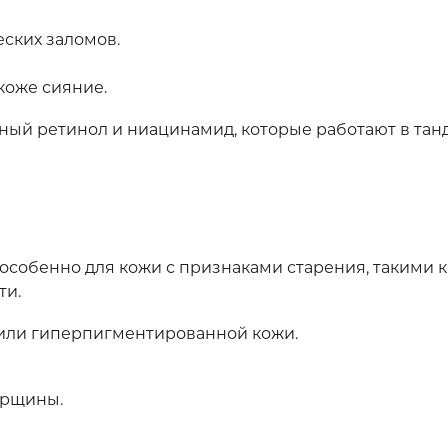
ских заломов.
коже сияние.
ый ретинол и ниацинамид, которые работают в танд
, особенно для кожи с признаками старения, таким
ти.
й или гиперпигментированной кожи.
орщины.