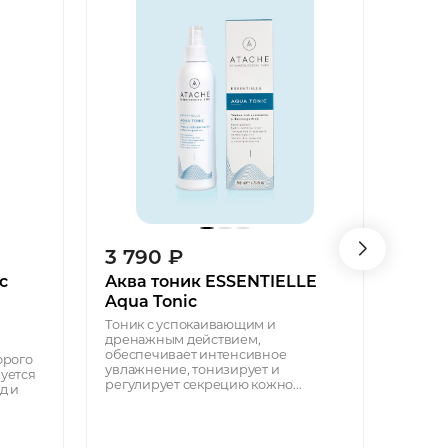
3 790
₽
6 9
с
Аква тоник ESSENTIELLE
Сыво
Aqua Tonic
проб
мл) B
Тоник с успокаивающим и
дренажным действием,
Velv
обеспечивает интенсивное
орого
Антиок
увлажнение, тонизирует и
уется
липос
регулирует секрецию кожно...
д и
ферул
гиалу
Выравн