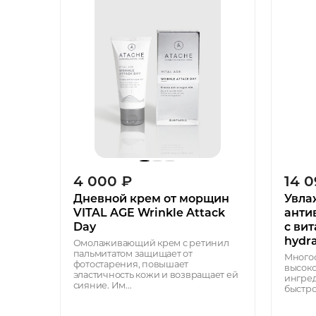
4 000
₽
14 
Дневной крем от морщин
Увла
VITAL AGE Wrinkle Attack
анти
Day
с ви
hydra
Омолаживающий крем с ретинил
пальмитатом защищает от
Многоф
фотостарения, повышает
высоко
эластичность кожи и возвращает ей
ингред
сияние. Им...
быстро