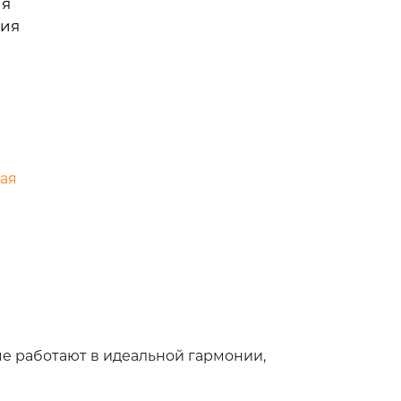
ия
ния
лая
е работают в идеальной гармонии,