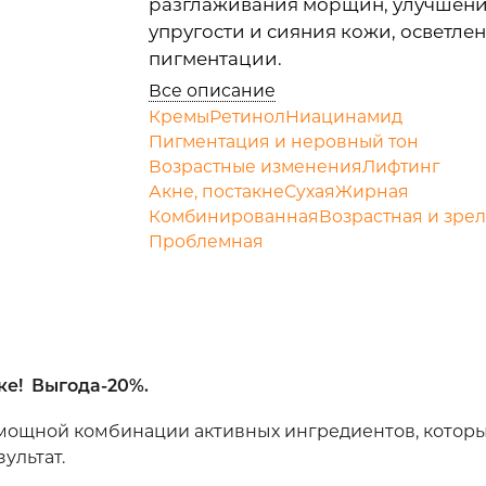
разглаживания морщин, улучшен
упругости и сияния кожи, осветле
пигментации.
Все описание
Кремы
Ретинол
Ниацинамид
Пигментация и неровный тон
Возрастные изменения
Лифтинг
Акне, постакне
Сухая
Жирная
Комбинированная
Возрастная и зре
Проблемная
ке! Выгода-20%.
мощной комбинации активных ингредиентов, которы
ультат.