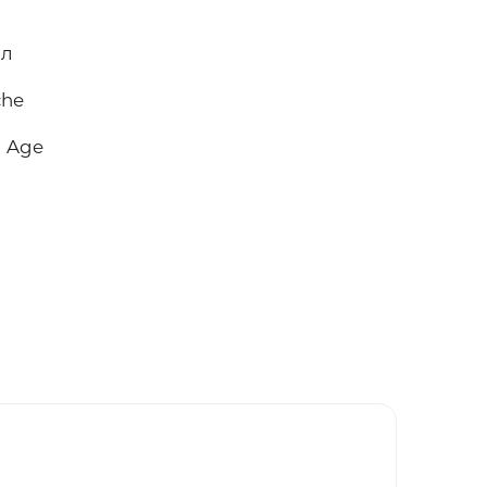
мл
che
l Age