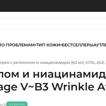
ПО ПРОБЛЕМАМ
ТИП КОЖИ
БЕСТСЕЛЛЕРЫ
АУТЛ
Крем с ретинолом и ниацинамидом (60 мл) VITAL AGE A
лом и ниацинамидо
age V~B3 Wrinkle A
ься
НОВИНКА