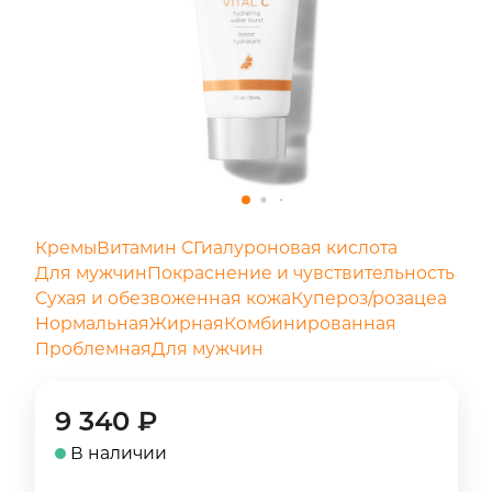
Кремы
Витамин С
Гиалуроновая кислота
Для мужчин
Покраснение и чувствительность
Сухая и обезвоженная кожа
Купероз/розацеа
Нормальная
Жирная
Комбинированная
Проблемная
Для мужчин
9 340
₽
В наличии