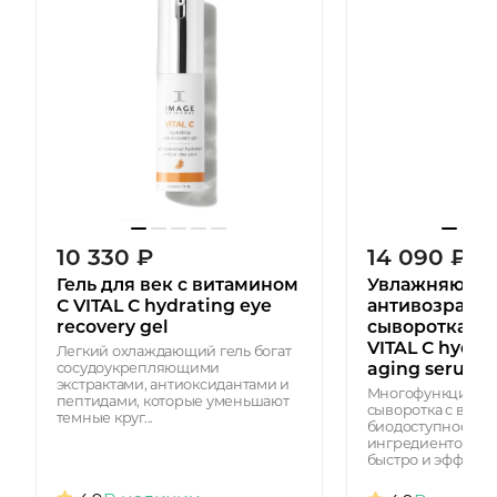
10 330
₽
14 090
₽
Гель для век с витамином
Увлажняюща
С VITAL C hydrating eye
антивозрастн
recovery gel
сыворотка с 
VITAL C hydrat
Легкий охлаждающий гель богат
aging serum
сосудоукрепляющими
экстрактами, антиоксидантами и
Многофункциона
пептидами, которые уменьшают
сыворотка с высо
темные круг...
биодоступностью
ингредиентов, чт
быстро и эффектив