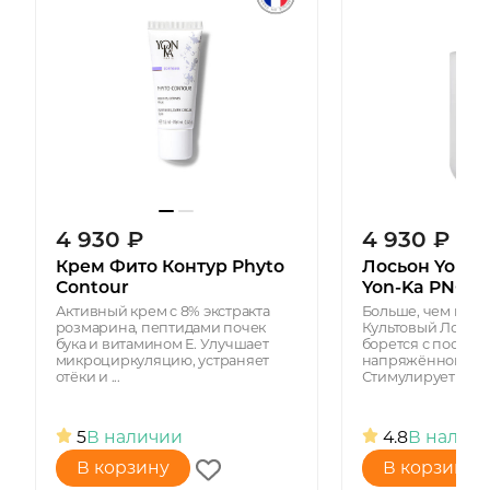
4 930
₽
4 930
₽
Крем Фито Контур Phyto
Лосьон Yon-K
Contour
Yon-Ka PNG
Активный крем c 8% экстракта
Больше, чем прост
розмарина, пептидами почек
Культовый Лосьон
бука и витамином Е. Улучшает
борется с послед
микроциркуляцию, устраняет
напряжённого об
отёки и ...
Стимулирует и т...
5
В наличии
4.8
В налич
В корзину
В корзину