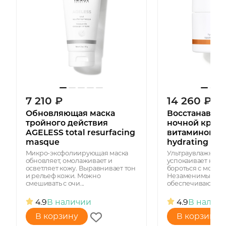
7 210
₽
14 260
₽
Обновляющая маска
Восстанавли
тройного действия
ночной крем 
AGELESS total resurfacing
витамином С 
masque
hydrating rep
Микро-эксфолиирующая маска
Ультраувлажняю
обновляет, омолаживает и
успокаивает кожу
осветляет кожу. Выравнивает тон
бороться с морщ
и рельеф кожи. Можно
Незаменимые вита
смешивать с очи...
обеспечивают пита
4.9
В наличии
4.9
В налич
В корзину
В корзину