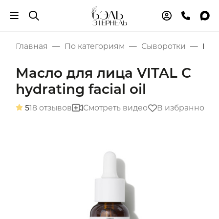
Главная
По категориям
Сыворотки
Масл
Масло для лица VITAL C
hydrating facial oil
5
18 отзывов
Смотреть видео
В избранное