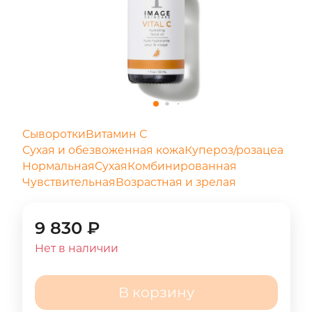
Сыворотки
Витамин С
Сухая и обезвоженная кожа
Купероз/розацеа
Нормальная
Сухая
Комбинированная
Чувствительная
Возрастная и зрелая
9 830
₽
Нет в наличии
В корзину