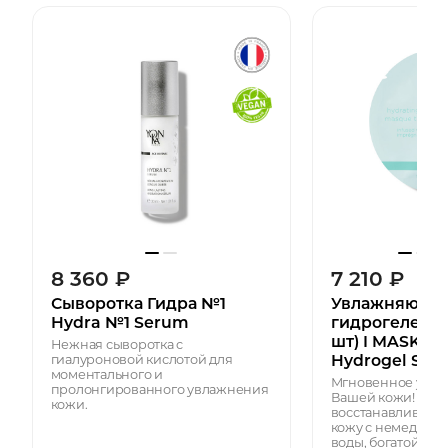
8 360
₽
7 210
₽
Сыворотка Гидра №1
Увлажняюща
Hydra №1 Serum
гидрогелевая
шт) I MASK Hy
Нежная сыворотка c
Hydrogel She
гиалуроновой кислотой для
моментального и
Мгновенное утол
пролонгированного увлажнения
Вашей кожи! Осве
кожи.
восстанавливает 
кожу с немедленн
воды, богатой м...