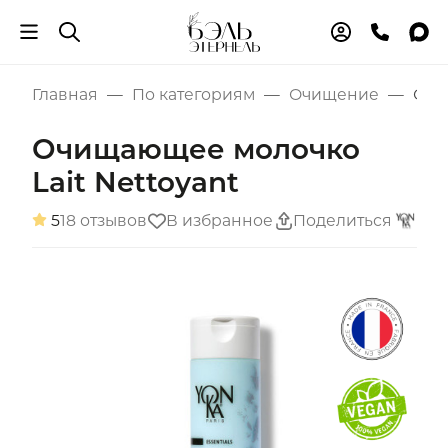
Главная
По категориям
Очищение
Очи
Очищающее молочко
Lait Nettoyant
5
18 отзывов
В избранное
Поделиться