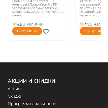
Больше, чем просто тоник!
Интенсивно увл
Культовый Лосьон Yon-Ka PS
питательный кре
увлажняет, успокаивает кожу,
действия c гиалу
сужает сосуды, устраняет чувство
кислотой, алоэ ве
стяну...
лесного о...
4.9
В наличии
4.7
В налич
В корзину
В корзину
АКЦИИ И СКИДКИ
Акции
Скидки
Программа лояльности