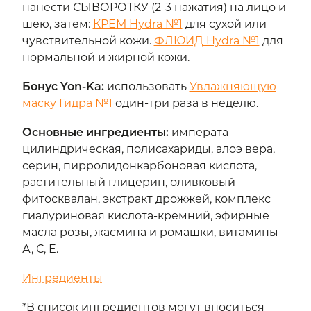
нанести СЫВОРОТКУ (2-3 нажатия) на лицо и
шею, затем:
КРЕМ Hydra №1
для сухой или
чувствительной кожи.
ФЛЮИД Hydra №1
для
нормальной и жирной кожи.
Бонус Yon-Ka
:
использовать
Увлажняющую
маску Гидра №1
один-три раза в неделю.
Основные ингредиенты
:
императа
цилиндрическая, полисахариды, алоэ вера,
серин, пирролидонкарбоновая кислота,
растительный глицерин, оливковый
фитосквалан, экстракт дрожжей, комплекс
гиалуриновая кислота-кремний, эфирные
масла розы, жасмина и ромашки, витамины
А, С, Е.
Ингредиенты
*В список ингредиентов могут вноситься