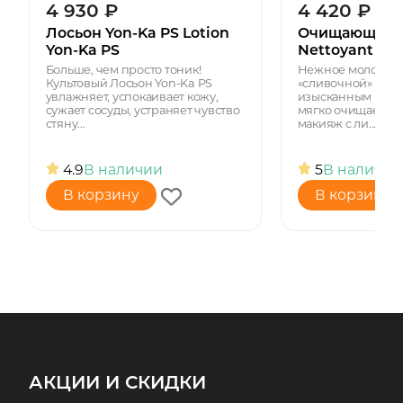
4 930
₽
4 420
₽
Лосьон Yon-Ka PS Lotion
Очищающее м
Yon-Ka PS
Nettoyant
Больше, чем просто тоник!
Нежное молочко 
Культовый Лосьон Yon-Ka PS
«сливочной» текс
увлажняет, успокаивает кожу,
изысканным пудр
сужает сосуды, устраняет чувство
мягко очищает ко
стяну...
макияж с ли...
4.9
В наличии
5
В наличии
В корзину
В корзину
АКЦИИ И СКИДКИ