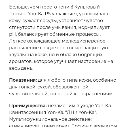
Больше, чем просто тоник! Культовый
Лосьон Yon-Ka PS увлажняет, успокаивает
кожу, сужает сосуды, устраняет чувство
стянутости после умывания, нормализует
рН, балансирует обменные процессы.
Легкое охлаждающее мелкодисперсное
распыление создает не только защитную
«вуаль» на коже, но и облако бодрящих
ароматов, которое улучшает настроение на
весь день.
Показания
:
для любого типа кожи, особенно
для тонкой, сухой, обезвоженной,
чувствительной, склонной к покраснениям.
Преимущества
:
незаменим в уходе Yon-Ka.
Квинтэссенция Yon-Ka. "ДНК Yon-Ka".
Мультифункциональное действие:
стимулирует, тонизирует. Лосьон с ароматом