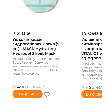
7 210
₽
14 090
₽
Увлажняющая
Увлажняюща
гидрогелевая маска (5
антивозрастн
шт) I MASK Hydrating
сыворотка с 
Hydrogel Sheet Mask
VITAL C hydrat
aging serum
Мгновенное утоление жажды
Вашей кожи! Освежает,
Многофункциона
восстанавливает и наполняет
сыворотка с высо
кожу с немедленной доставкой
биодоступностью
воды, богатой м...
ингредиентов, чт
быстро и эффектив
4.9
В наличии
4.9
В налич
В корзину
В корзину