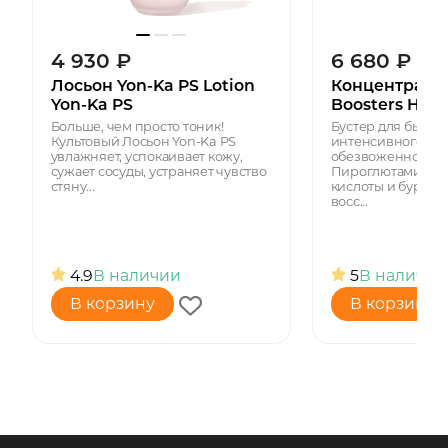
4 930
₽
6 680
₽
Лосьон Yon-Ka PS Lotion
Концентрат Г
Yon-Ka PS
Boosters HYD
Больше, чем просто тоник!
Бустер для быстр
Культовый Лосьон Yon-Ka PS
интенсивного ув
увлажняет, успокаивает кожу,
обезвоженной ко
сужает сосуды, устраняет чувство
Пироглютаминова
стяну...
кислоты и бурые 
восс...
4.9
В наличии
5
В наличии
В корзину
В корзину