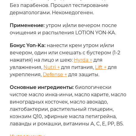
Без парабенов. Прошел тестирование
дерматологами. Некомедогенен.
Применение
:
утром и/или вечером после
очищения и распыления LOTION YON-KA.
Бонус Yon-Ka
:
нанести крем утром и/или
вечером, один или смешать с бустером (1-2
нажатия) на лицо и шею:
Hyrda +
для
увлажнения,
Nutri +
для питания,
Lift +
для
укрепления,
Defense +
для защиты.
Основные ингредиенты
:
биологически
чистое масло инка-инчи, масло карите, масло
виноградных косточек, масло авокадо,
лактобактерии, растительный глицерин,
коэнзим Q10, эфирные масла петигрейна,
лаванды и ромашки, витамины A, C, E, PP, B5.