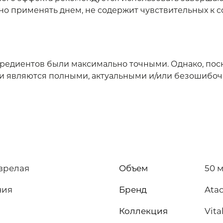
но применять днем, не содержит чувствительных к с
нгредиентов были максимально точными. Однако, по
ски являются полными, актуальными и/или безошибо
 зрелая
Объем
50 
ния
Бренд
Ata
Коллекция
Vita