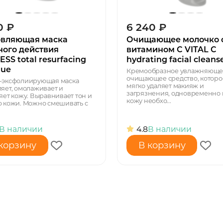
0
₽
6 240
₽
вляющая маска
Очищающее молочко 
ного действия
витамином С VITAL C
SS total resurfacing
hydrating facial cleans
ue
Кремообразное увлажняюще
очищающее средство, которо
-эксфолиирующая маска
мягко удаляет макияж и
яет, омолаживает и
загрязнения, одновременно 
яет кожу. Выравнивает тон и
кожу необхо...
 кожи. Можно смешивать с
В наличии
4.8
В наличии
корзину
В корзину