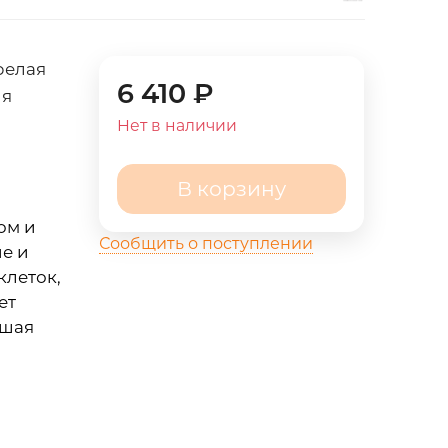
релая
6 410
₽
ия
Нет в наличии
В корзину
ом и
Сообщить о поступлении
е и
клеток,
ет
ышая