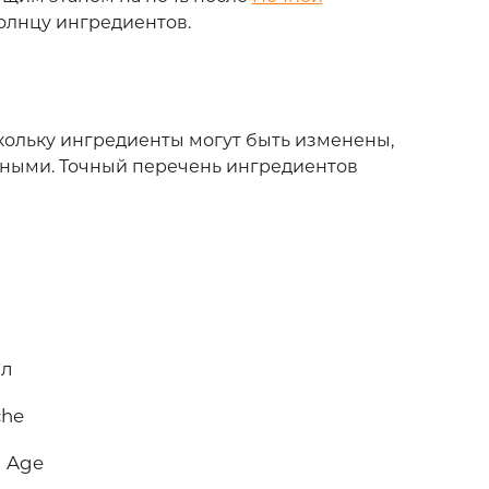
олнцу ингредиентов.
скольку ингредиенты могут быть изменены,
чными. Точный перечень ингредиентов
мл
che
l Age