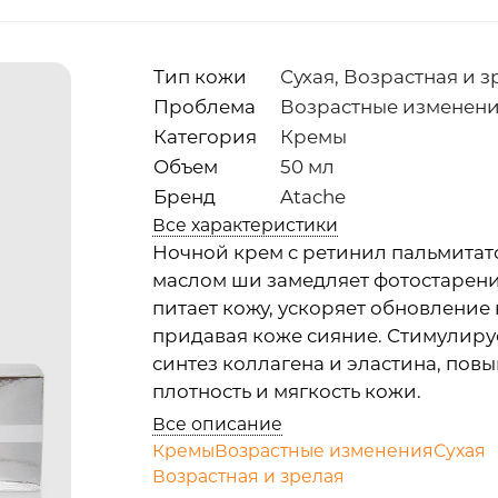
Тип кожи
Сухая, Возрастная и з
Проблема
Возрастные изменен
Категория
Кремы
Объем
50 мл
Бренд
Atache
Все характеристики
Ночной крем c ретинил пальмитат
маслом ши замедляет фотостарени
питает кожу, ускоряет обновление 
придавая коже сияние. Стимулиру
синтез коллагена и эластина, пов
плотность и мягкость кожи.
Все описание
Кремы
Возрастные изменения
Сухая
Возрастная и зрелая