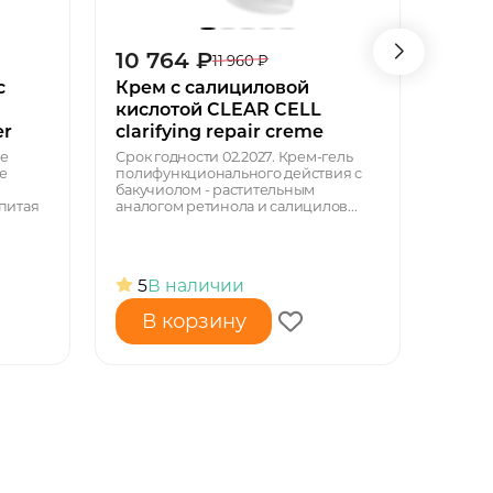
10 764
₽
14 
11 960
₽
с
Крем с салициловой
Анти
кислотой CLEAR CELL
шеи 
er
clarifying repair creme
neck 
е
Срок годности 02.2027. Крем-гель
Ультр
е
полифункционального действия с
деколь
бакучиолом - растительным
Подтя
питая
аналогом ретинола и салицилов...
кожу 
Улуч...
5
В наличии
5
В
В корзину
В