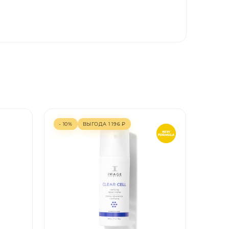
- 10%
ВЫГОДА
1 196
₽