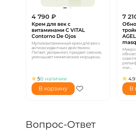
4 790
₽
7 21
Крем для век с
Обно
витаминами C VITAL
трой
Contorno De Ojos
AGELE
masq
Мультивитаминный крем для век с
антиоксидантным действием.
Микро
Питает, увлажняет, придает сияние,
обновл
уменьшает мимические морщины.
осветл
рельеф
очи...
5
В наличии
4.9
В корзину
В 
Вопрос-Ответ