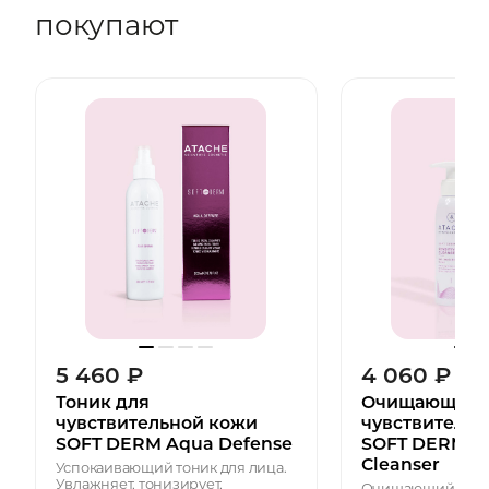
покупают
5 460
₽
4 060
₽
Тоник для
Очищающий г
чувствительной кожи
чувствительн
SOFT DERM Aqua Defense
SOFT DERM Se
Cleanser
Успокаивающий тоник для лица.
Увлажняет, тонизирует,
Очищающий гель 