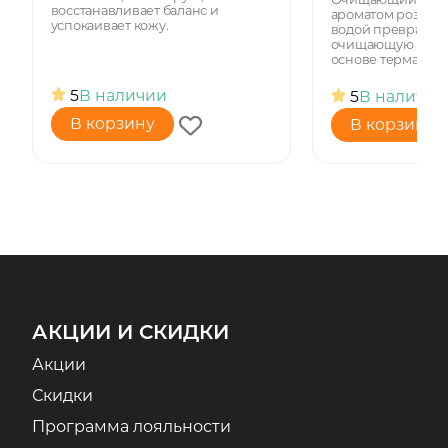
восстанавливает баланс и
ароматом розы пр
успокаивает кожу.
водой превращае
очищающую пенку
основе терма...
5
В наличии
5
В наличии
В корзину
В корзину
АКЦИИ И СКИДКИ
Акции
Скидки
Программа лояльности