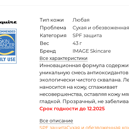
Тип кожи
Любая
Проблема
Сухая и обезвоженна
Категория
SPF защита
Вес
43 г
Бренд
IMAGE Skincare
Все характеристики
Инновационная формула содержи
уникальную смесь антиоксидантов
экологически чистого сквалана. Л
наносится на кожу, сглаживает
несовершенства, оставляя кожу мя
гладкой. Прозрачный, не забелива
Срок годности до 12.2025
Все описание
SPF защита
Сухая и обезвоженная ко