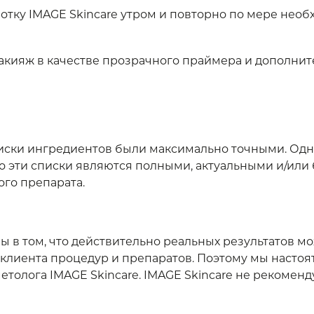
ку IMAGE Skincare утром и повторно по мере необхо
акияж в качестве прозрачного праймера и дополнит
списки ингредиентов были максимально точными. Одн
то эти списки являются полными, актуальными и/ил
ого препарата.
 в том, что действительно реальных результатов м
клиента процедур и препаратов. Поэтому мы насто
толога IMAGE Skincare. IMAGE Skincare не рекомен