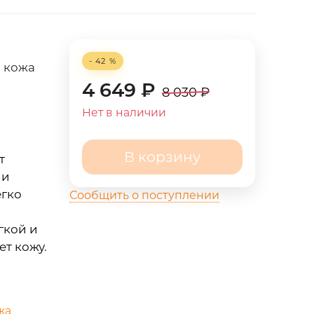
- 42 %
я кожа
4 649
₽
8 030
₽
Нет в наличии
В корзину
т
 и
егко
Сообщить о поступлении
гкой и
ет кожу.
жа