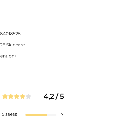
984018525
GE Skincare
ention+
4,2 / 5
5 звезд
7