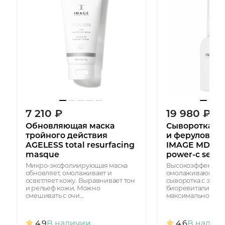
7 210
₽
19 980
₽
Обновляющая маска
Сыворотка с 
тройного действия
и феруловой 
AGELESS total resurfacing
IMAGE MD res
masque
power-c seru
Микро-эксфолиирующая маска
Высокоэффектив
обновляет, омолаживает и
омолаживающая 
осветляет кожу. Выравнивает тон
сыворотка с эффе
и рельеф кожи. Можно
биоревитализаци
смешивать с очи...
максимально актив
4.9
В наличии
4.6
В налич