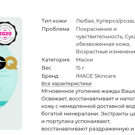
Тип кожи
Любая, Купероз/роза
Проблема
Покраснение и
чувствительность, Сух
обезвоженная кожа,
Возрастные изменен
Категория
Маски
Вес
15 г
Бренд
IMAGE Skincare
Все характеристики
Мгновенное утоление жажды Ваше
Освежает, восстанавливает и напо
кожу с немедленной доставкой вод
богатой минералами. Экстракты ц
и портулака успокаивают,
восстанавливают раздраженную и