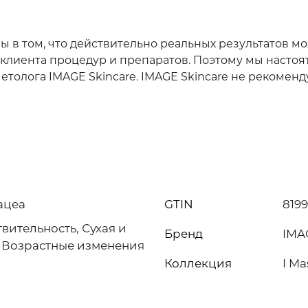
 в том, что действительно реальных результатов м
клиента процедур и препаратов. Поэтому мы насто
толога IMAGE Skincare. IMAGE Skincare не рекомен
ацеа
GTIN
819
вительность, Сухая и
Бренд
IMA
 Возрастные изменения
Коллекция
I Ma