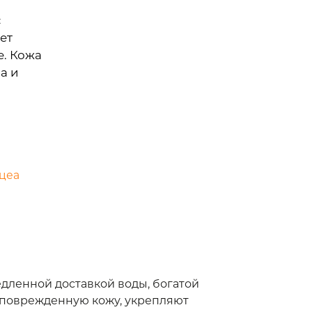
с
ет
. Кожа
а и
цеа
дленной доставкой воды, богатой
 поврежденную кожу, укрепляют