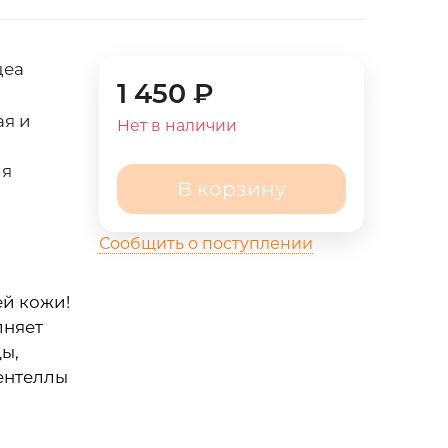
цеа
1 450
₽
ая и
Нет в наличии
ия
В корзину
Сообщить о поступлении
й кожи!
лняет
ы,
ентеллы