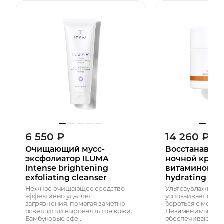
6 550
₽
14 260
₽
Очищающий мусс-
Восстанавли
эксфолиатор ILUMA
ночной крем 
Intense brightening
витамином С 
exfoliating cleanser
hydrating rep
Нежное очищающее средство
Ультраувлажняю
эффективно удаляет
успокаивает кожу
загрязнения, помогая заметно
бороться с морщ
осветлить и выровнять тон кожи.
Незаменимые вита
Бамбуковые сфе...
обеспечивают пита